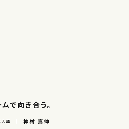
ームで向き合う。
神村 嘉伸
年入庫